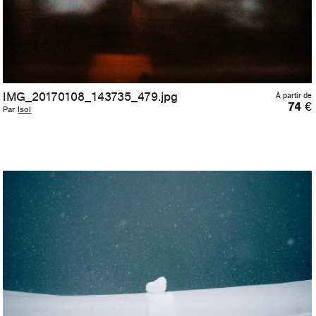
IMG_20170108_143735_479.jpg
À partir de
74
€
Par
lsol