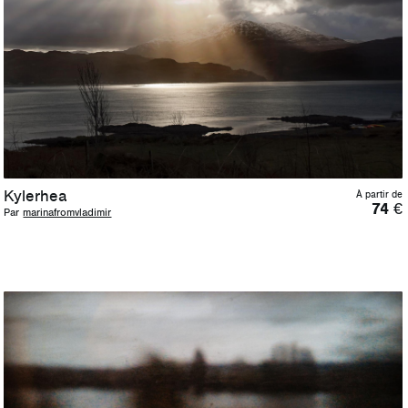
Kylerhea
À partir de
74
€
Par
marinafromvladimir