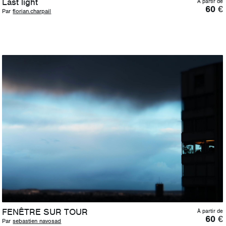
Last light
À partir de
60
€
Par
florian.charpail
FENÊTRE SUR TOUR
À partir de
60
€
Par
sebastien navosad