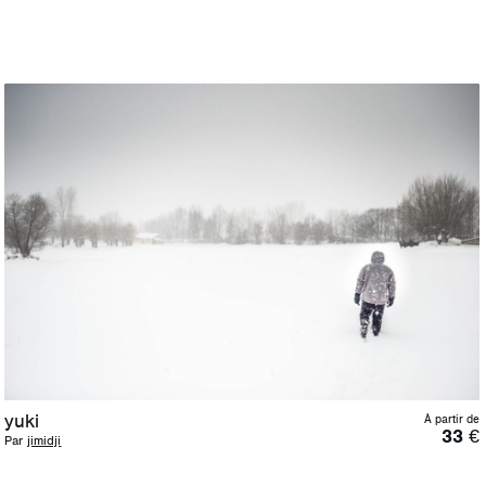
yuki
À partir de
33
€
Par
jimidji