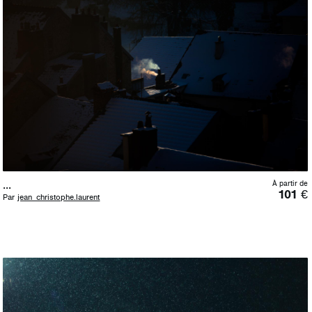
...
À partir de
101
€
Par
jean_christophe.laurent