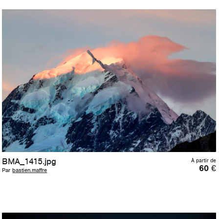
BMA_1415.jpg
À partir de
60
€
Par
bastien.maffre