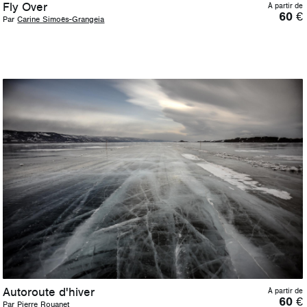
Fly Over
À partir de
60
€
Par
Carine Simoës-Grangeia
Autoroute d'hiver
À partir de
60
€
Par
Pierre Rouanet