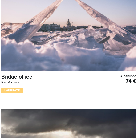
Bridge of ice
À partir de
74
€
Par
Vikbala
LAURÉATE