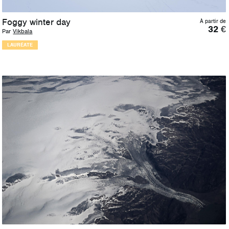
Foggy winter day
À partir de
32
€
Par
Vikbala
LAURÉATE