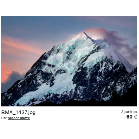
BMA_1427.jpg
À partir de
60
€
Par
bastien.maffre