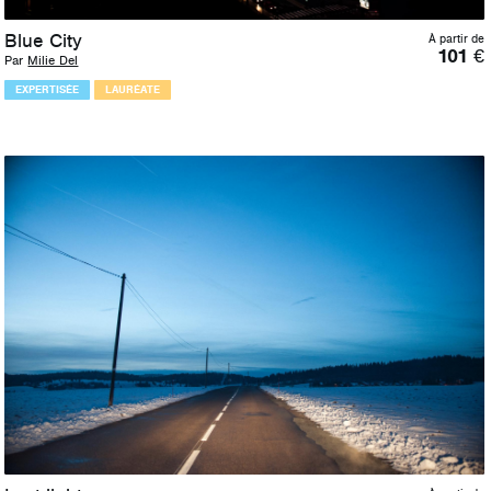
Blue City
À partir de
101
€
Par
Milie Del
EXPERTISÉE
LAURÉATE