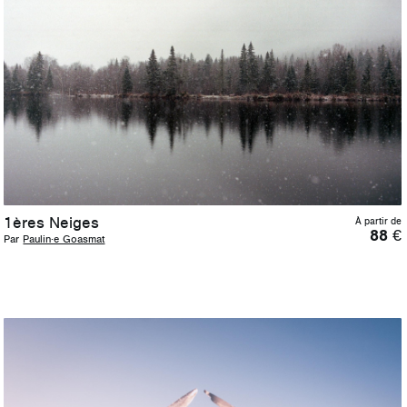
1ères Neiges
À partir de
88
€
Par
Paulin·e Goasmat