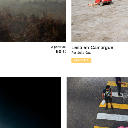
Leila en Camargue
À partir de
60
€
Par
Julia Gat
LAURÉATE