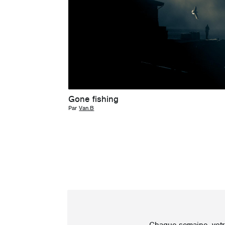
Gone fishing
Par
Van.B