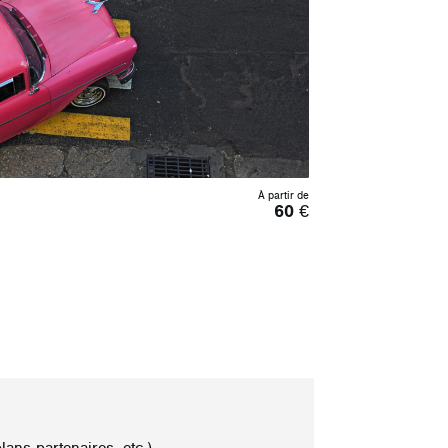
À partir de
60
€