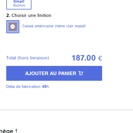
Small
18x24cm
2.
Choisir une finition
Caisse américaine chêne clair massif
187.00
€
Total
(hors livraison)
AJOUTER AU PANIER
Délai de fabrication
48
h
nège !