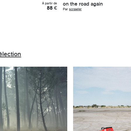
on the road again
À partir de
88
€
Par
scrawler
élection