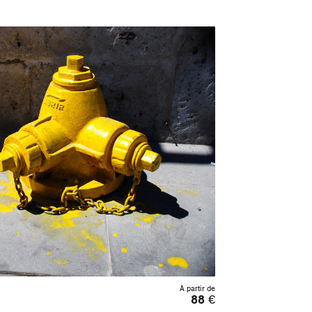
À partir de
88
€