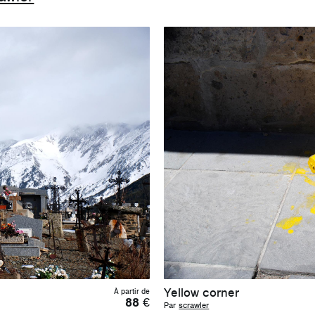
Yellow corner
À partir de
88
€
Par
scrawler