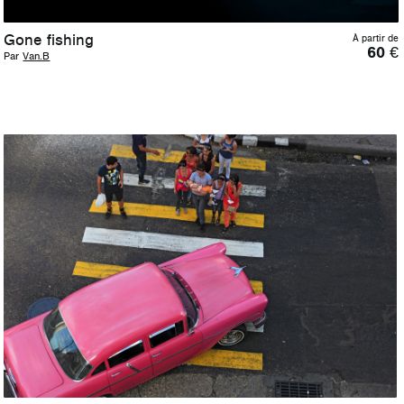
Gone fishing
À partir de
60
€
Par
Van.B