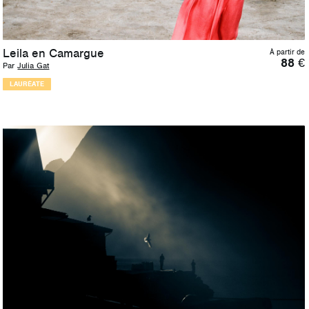
Leila en Camargue
À partir de
88
€
Par
Julia Gat
LAURÉATE