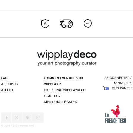
SE CONNECTER /
FAQ
COMMENT VENDRE SUR
S'INSCRIRE
À PROPOS
WIPPLAY ?
MON PANIER
0
ATELIER
OFFRE PRO WIPPLAYDECO
CGU - CGV
MENTIONS LÉGALES
© 2009 - 2024 wipplay.com