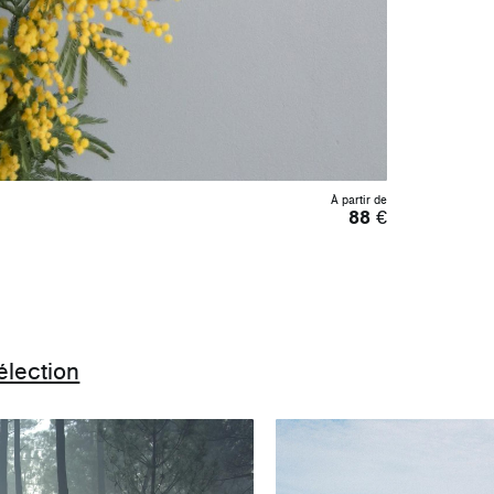
À partir de
88
€
élection