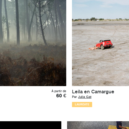
Leila en Camargue
À partir de
60
€
Par
Julia Gat
LAURÉATE