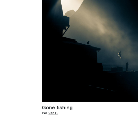
Gone fishing
Par
Van.B