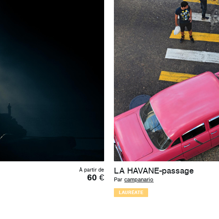
LA HAVANE-passage
À partir de
60
€
Par
campanario
LAURÉATE