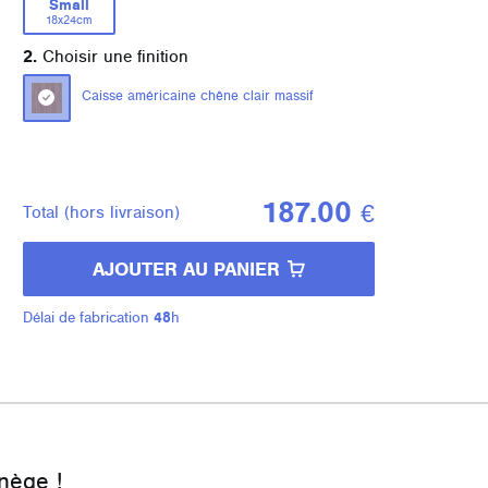
Small
18x24cm
2.
Choisir une finition
Caisse américaine chêne clair massif
187.00
€
Total
(hors livraison)
AJOUTER AU PANIER
Délai de fabrication
48
h
nège !