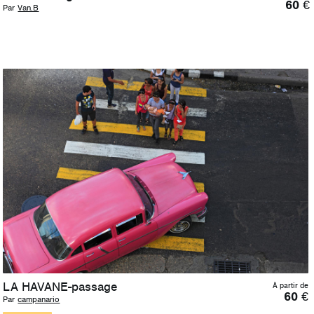
60
€
Par
Van.B
LA HAVANE-passage
À partir de
60
€
Par
campanario