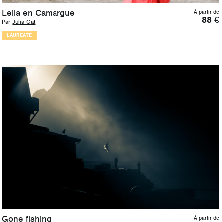
Leila en Camargue
À partir de
88
€
Par
Julia Gat
LAURÉATE
Gone fishing
À partir de